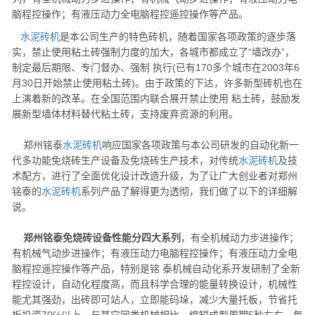
脑程控操作；有液压动力全电脑程控遥控操作等产品。
水泥砖机
是本公司生产的特色砖机，随着国家各项政策的逐步落
实，禁止使用粘土砖强制力度的加大，各城市都成立了“墙改办”，
制定最后期限、专门督办、强制 执行(已有170多个城市在2003年6
月30日开始禁止使用粘土砖)。由于政策的下达，许多新型砖机也在
上演着新的改革。在全国范围内联合展开禁止使用 粘土砖，鼓励发
展新型墙体材料替代粘土砖，支持废弃资源的利用。
郑州铭泰
水泥砖机
响应国家各项政策与本公司研发的自动化新一
代多功能免烧砖生产设备及免烧砖生产技术，对传统
水泥砖机
及技
术配方，进行了全面优化设计改造升级，为了让广大创业者对郑州
铭泰的
水泥砖机
系列产品了解得更为透彻，我们做了以下的详细解
说。
郑州铭泰免烧砖设备性能分四大系列
，有全机械动力步进操作；
有机械气动步进操作；有液压动力电脑程控操作；有液压动力全电
脑程控遥控操作等产品，特别是铭 泰机械自动化系开发研制了全新
程控设计，自动化程度高，而且科学合理的能量转换设计，机械性
能尤其强劲，出砖即可站人，立即能码垛，减少大量托板，节省托