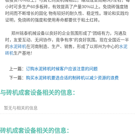
板投资70℅以上，与其它同类机械相比，缩短成型周期5秒左右，每
小时可多生产60多板砖，有效提高了产量30℅以上。免烧砖强度随
时间而不断增长的固化 物有较好的耐久性、稳定性。理论和实践均
证明，免烧砖的强度和使用寿命都要优于粘土红砖。
郑州铭泰机械设备以良好的企业氛围形成了“团结有力，沟通及
时，友爱互动、无间协作，竟争有序”的良好氛围。现在全国近一半
的
水泥砖机
在河南制造、生产、销售，形成了以郑州为中心的
水泥
砖机
生产基地！
上一篇：
订购水泥砖机时候客户应该注意的问题
下一篇：
购买水泥砖机要选合适的制砖机以减少资源的浪费
与
砖机成套设备
相关的信息：
暂无与相关的信息
砖机成套设备
相关的信息：