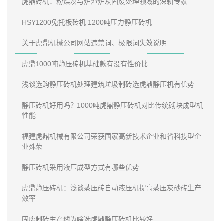
虎鼎砖机：粉煤灰与炉渣炉灰固废处理领域的深耕专家
HSY1200免托板砖机 1200吨压力静压砖机
关于虎鼎机械公司网站违禁词、极限词失效说明
虎鼎1000吨静压砖机基础款有没有性价比
浅谈选购静压砖机处理建筑垃圾制砖选虎鼎静压机有优势
静压砖机好用吗？1000吨虎鼎静压砖机对比传统砌块成型机
性能
福建虎鼎机械有限公司荣获国家高新技术企业和省科技型企
业殊荣
静压砖机采用液压成型方式有哪些优势
虎鼎静压砖机：浅谈蒸压砖自动液压机提高蒸压灰砂砖生产
效率
固废制砖生产线为啥选虎鼎静压砖机比较好