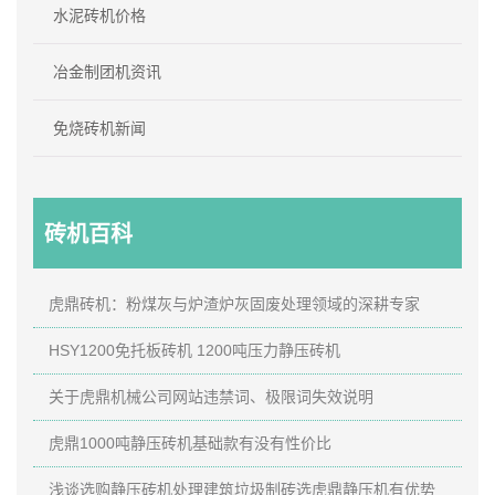
水泥砖机价格
冶金制团机资讯
免烧砖机新闻
砖机百科
虎鼎砖机：粉煤灰与炉渣炉灰固废处理领域的深耕专家
HSY1200免托板砖机 1200吨压力静压砖机
关于虎鼎机械公司网站违禁词、极限词失效说明
虎鼎1000吨静压砖机基础款有没有性价比
浅谈选购静压砖机处理建筑垃圾制砖选虎鼎静压机有优势