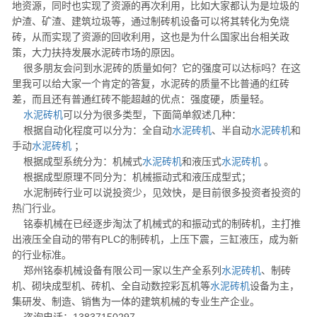
地资源，同时也实现了资源的再次利用，比如大家都认为是垃圾的
炉渣、矿渣、建筑垃圾等，通过制砖机设备可以将其转化为免烧
砖，从而实现了资源的回收利用，这也是为什么国家出台相关政
策，大力扶持发展水泥砖市场的原因。
很多朋友会问到水泥砖的质量如何？它的强度可以达标吗？在这
里我可以给大家一个肯定的答复，水泥砖的质量不比普通的红砖
差，而且还有普通红砖不能超越的优点：强度硬，质量轻。
水泥砖机
可以分为很多类型，下面简单叙述几种：
根据自动化程度可以分为：全自动
水泥砖机
、半自动
水泥砖机
和
手动
水泥砖机
；
根据成型系统分为：机械式
水泥砖机
和液压式
水泥砖机
。
根据成型原理不同分为：机械振动式和液压成型式；
水泥制砖行业可以说投资少，见效快，是目前很多投资者投资的
热门行业。
铭泰机械在已经逐步淘汰了机械式的和振动式的制砖机，主打推
出液压全自动的带有PLC的制砖机，上压下震，三缸液压，成为新
的行业标准。
郑州铭泰机械设备有限公司一家以生产全系列
水泥砖机
、制砖
机、砌块成型机、砖机、全自动数控彩瓦机等
水泥砖机
设备为主，
集研发、制造、销售为一体的建筑机械的专业生产企业。