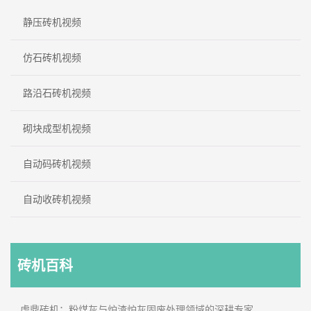
静压砖机视频
仿石砖机视频
路沿石砖机视频
砌块成型机视频
自动码砖机视频
自动收砖机视频
砖机百科
虎鼎砖机：粉煤灰与炉渣炉灰固废处理领域的深耕专家