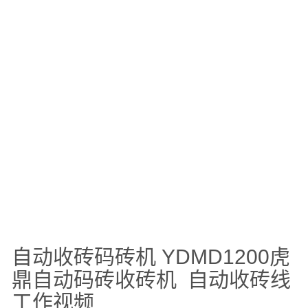
自动收砖码砖机 YDMD1200虎
鼎自动码砖收砖机 自动收砖线
工作视频